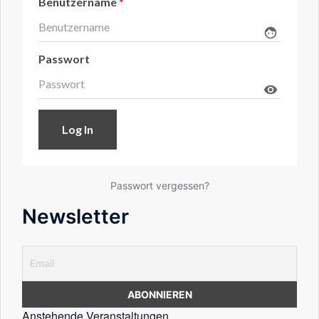
Benutzername
*
face
Passwort
visibility
Passwort vergessen?
Newsletter
Anstehende Veranstaltungen