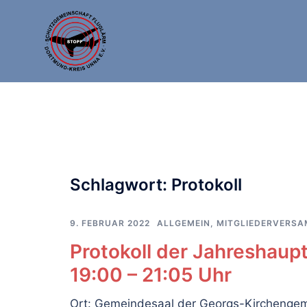
Zum
Inhalt
springen
Schlagwort:
Protokoll
9. FEBRUAR 2022
ALLGEMEIN
,
MITGLIEDERVERS
Protokoll der Jahreshaup
19:00 – 21:05 Uhr
Ort: Gemeindesaal der Georgs-Kirchengem