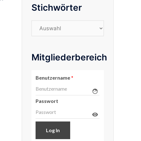
Stichwörter
Stichwörter
Mitgliederbereich
Benutzername
*
face
Passwort
visibility