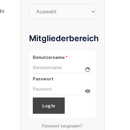
Stichwörter
do
Mitgliederbereich
Benutzername
*
face
Passwort
visibility
Passwort vergessen?