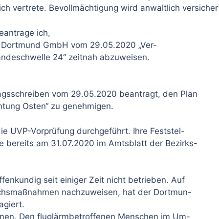
h vertrete. Bevollmächtigung wird anwaltlich versicher
antrage ich,
n Dortmund GmbH vom 29.05.2020 „Ver-
andeschwelle 24“ zeitnah abzuweisen.
gsschreiben vom 29.05.2020 beantragt, den Plan
htung Osten“ zu genehmigen.
ie UVP-Vorprüfung durchgeführt. Ihre Feststel-
ie bereits am 31.07.2020 im Amtsblatt der Bezirks-
fenkundig seit einiger Zeit nicht betrieben. Auf
leichsmaßnahmen nachzuweisen, hat der Dortmun-
giert.
ehnen. Den fluglärmbetroffenen Menschen im Um-