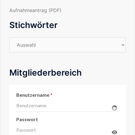
Aufnahmeantrag (PDF)
Stichwörter
Stichwörter
Mitgliederbereich
Benutzername
*
face
Passwort
visibility