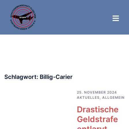
Zum
Inhalt
springen
Schlagwort:
Billig-Carier
25. NOVEMBER 2024
AKTUELLES
,
ALLGEMEIN
Drastische
Geldstrafe