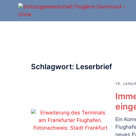
Zum
Inhalt
springen
Schlagwort:
Leserbrief
19. JANU
Imme
eing
Ein Kom
Flughaf
neues P