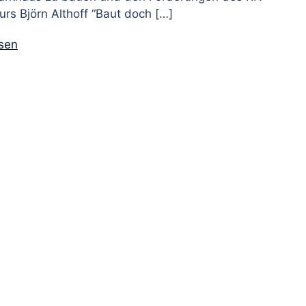
rs Björn Althoff “Baut doch […]
esen