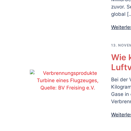
zuvor. S
global [
Weiterl
13. NOVE
Wie k
Luft
Bei der 
Kilogra
Gase in 
Verbren
Weiterl