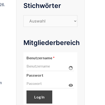
Stichwörter
26.
Stichwörter
Mitgliederbereich
Benutzername
*
face
Passwort
m
visibility