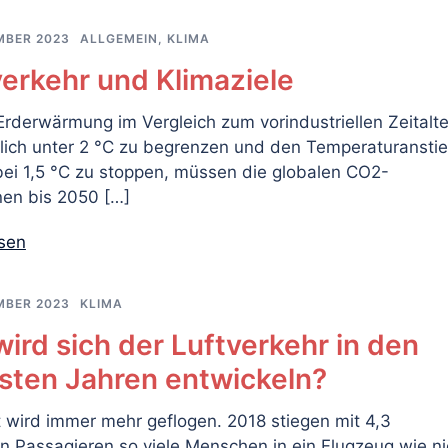
MBER 2023
ALLGEMEIN
,
KLIMA
verkehr und Klimaziele
rderwärmung im Vergleich zum vorindustriellen Zeitalte
lich unter 2 °C zu begrenzen und den Temperaturansti
bei 1,5 °C zu stoppen, müssen die globalen CO2-
nen bis 2050 […]
esen
MBER 2023
KLIMA
ird sich der Luftverkehr in den
sten Jahren entwickeln?
 wird immer mehr geflogen. 2018 stiegen mit 4,3
en Passagieren so viele Menschen in ein Flugzeug wie ni