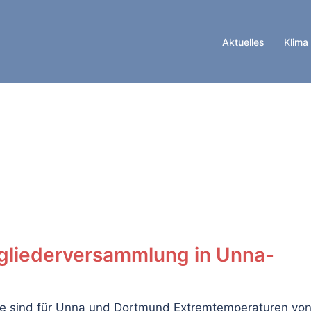
Aktuelles
Klima
gliederversammlung in Unna-
eute sind für Unna und Dortmund Extremtemperaturen vo