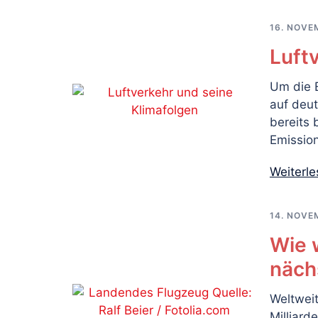
16. NOVE
Luft
Um die E
auf deut
bereits 
Emissio
Weiterl
14. NOVE
Wie w
näch
Weltweit
Milliard