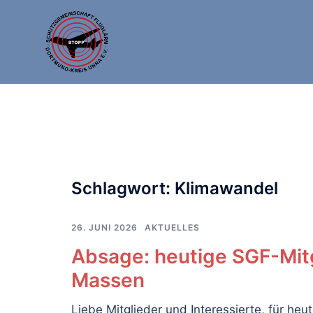
Zum
Inhalt
springen
Schlagwort:
Klimawandel
26. JUNI 2026
AKTUELLES
Absage: heutige SGF-Mit
Massen
Liebe Mitglieder und Interessierte, für h