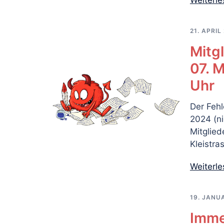
Weiterl
21. APRIL
Mitg
07. M
Uhr
Der Fehl
2024 (ni
Mitglie
Kleistra
Weiterl
19. JANU
Imme