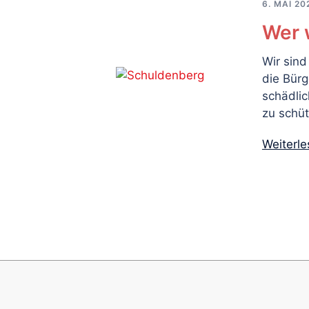
6. MAI 20
Wer 
Wir sind
die Bür
schädli
zu schüt
Weiterl